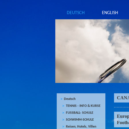
DEUTSCH
ENGLISH
CAN
Deutsch
TENNIS - INFO & KURSE
FUSSBALL- SCHULE
Europ
SCHWIMM-SCHULE
Footb
Reisen, Hotels, Villen