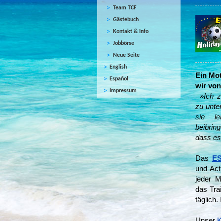
Team TCF
Gästebuch
Kontakt & Info
Jobbörse
Neue Seite
English
Ein Mot
Español
wir von
Impressum
»Ich z
zu unte
sie le
beibring
dass es
Das
ES
und Act
jeder M
das Tra
täglich.
Unser
K