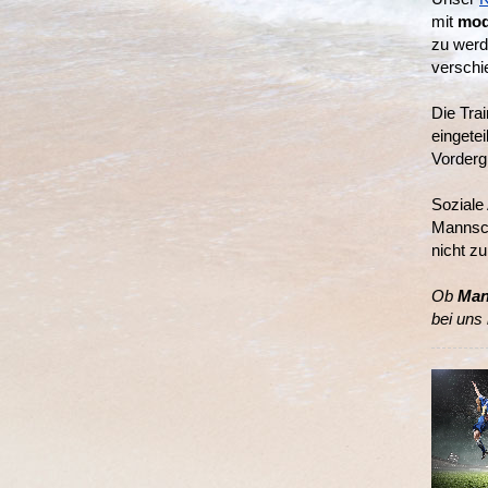
mit
mod
zu werd
verschi
Die Tra
eingetei
Vorderg
Soziale
Mannsch
nicht zu
Ob
Man
bei uns 