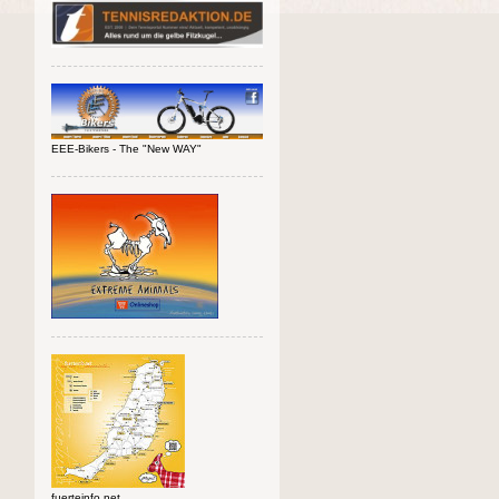
EEE-Bikers - The "New WAY"
fuerteinfo.net