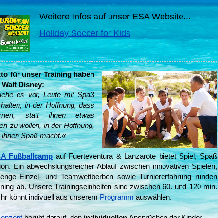
Weitere Infos auf unser ESA Website...
Holiday Soccer for Kids
to für unser Training haben
 Walt Disney:
iehe es vor, Leute mit Spaß
rhalten, in der Hoffnung, dass
rnen, statt ihnen etwas
en zu wollen, in der Hoffnung,
 ihnen Spaß macht.«
A Fußballcamp
auf Fuerteventura & Lanzarote bietet Spiel, Spaß
ion. Ein abwechslungsreicher Ablauf zwischen innovativen Spielen,
enge Einzel- und Teamwettberben sowie Turniererfahrung runden
ining ab. Unsere Trainingseinheiten sind zwischen 60. und 120 min.
 Ihr könnt indivuell aus unserem
Programm
auswählen.
onzept
beruht darauf, den
individuellen
Ansprüchen der Kinder