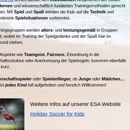
ernen
und wissenschaftlich fundierten Trainingsmethoden gerecht
en. Mit
Spiel
und
Spaß
werden die Kids auf die
Technik
und
edenste
Spielsituationen
vorbereitet.
iningsgruppen werden
alters
- und
leistungsgemäß
in Gruppen
lt, wobei im Training der Spielgedanke und der Spaß klar im
rund stehen.
 Aspekte wie
Teamgeist
,
Fairness
, Einordnung in die
aftsstruktur oder Anerkennung der Spielregeln, kommen ebenfalls
 kurz.
nschaftsspieler
oder
Spielanfänger,
ob
Junge
oder
Mädchen....
ist
jedes Kind
toll aufgehoben und herzlich Willkommen!
Weitere Infos auf unserer ESA Website
Holiday Soccer for Kids