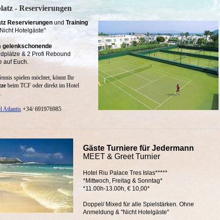
latz - Reservierungen
atz Reservierungen
und
Training
"Nicht Hotelgäste"
n
gelenkschonende
dplätze & 2 Profi Rebound
e auf Euch.
ennis spielen möchtet, könnt Ihr
tze
beim TCF oder direkt im Hotel
.
l Atlantis
+34/ 691976985
Gäste Turniere für Jedermann
MEET & Greet Turnier
Hotel Riu Palace Tres Islas*****
*Mittwoch, Freitag & Sonntag*
*11.00h-13.00h, € 10,00*
Doppel/ Mixed für alle Spielstärken. Ohne
Anmeldung & "Nicht Hotelgäste "