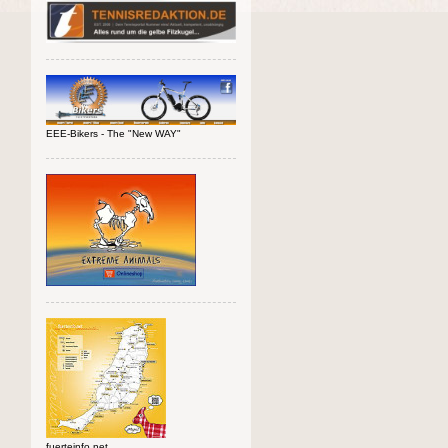
EEE-Bikers - The "New WAY"
fuerteinfo.net