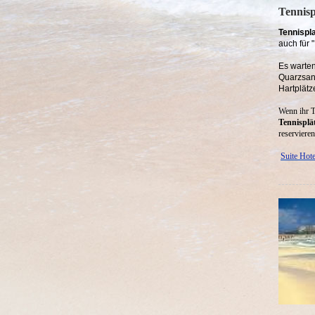
Tennisp
Tennispl
auch für 
Es warte
Quarzsan
Hartplätz
Wenn ihr T
Tennisplä
reservieren
Suite Hote