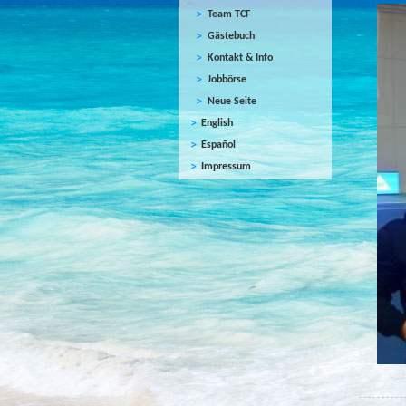
Team TCF
Gästebuch
Kontakt & Info
Jobbörse
Neue Seite
English
Español
Impressum