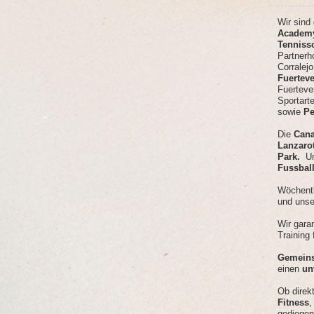
Wir sind
Academy
Tennissc
Partnerh
Corralej
Fuertev
Fuerteve
Sportart
sowie
Pe
Die
Cana
Lanzaro
Park.
Un
Fussbal
Wöchent
und uns
Wir gara
Training 
Gemein
einen
un
Ob dire
Fitness
gediege