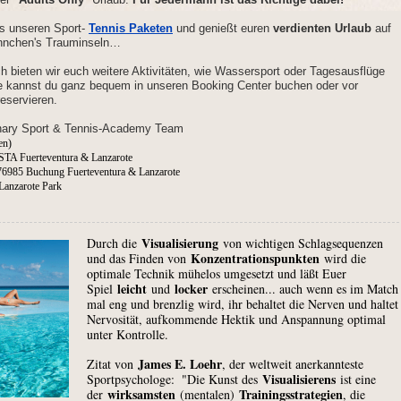
s unseren Sport-
Tennis Paketen
und genießt euren
verdienten
Urlaub
auf
nchen's Trauminseln…
ch bieten wir euch weitere Aktivitäten, wie Wassersport oder Tagesausflüge
e kannst du ganz bequem in unseren Booking Center buchen oder vor
reservieren.
nary Sport & Tennis-Academy Team
den)
STA Fuerteventura & Lanzarote
6985 Buchung Fuerteventura & Lanzarote
 Lanzarote Park
Visualisierung
Durch die
von wichtigen Schlagsequenzen
Konzentrationspunkten
und das Finden von
wird die
optimale Technik mühelos umgesetzt und läßt Euer
leicht
locker
Spiel
und
erscheinen... auch wenn es im Match
mal eng und brenzlig wird, ihr behaltet die Nerven und haltet
Nervosität, aufkommende Hektik und Anspannung optimal
unter Kontrolle.
James E. Loehr
Zitat von
, der weltweit anerkannteste
Visualisierens
Sportpsychologe: "Die Kunst des
ist eine
wirksamsten
Trainingsstrategien
der
(mentalen)
, die