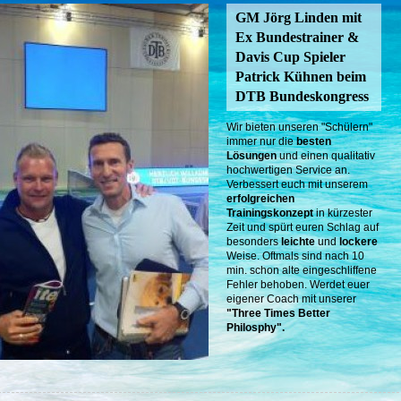
GM Jörg Linden mit
Ex Bundestrainer &
Davis Cup Spieler
Patrick Kühnen beim
DTB Bundeskongress
Wir bieten unseren "Schülern"
immer nur die
besten
Lösungen
und einen qualitativ
hochwertigen Service an.
Verbessert euch mit unserem
erfolgreichen
Trainingskonzept
in kürzester
Zeit und spürt euren Schlag auf
besonders
leichte
und
lockere
Weise. Oftmals sind nach 10
min. schon alte eingeschliffene
Fehler behoben. Werdet euer
eigener Coach mit unserer
"Three Times Better
Philosphy".