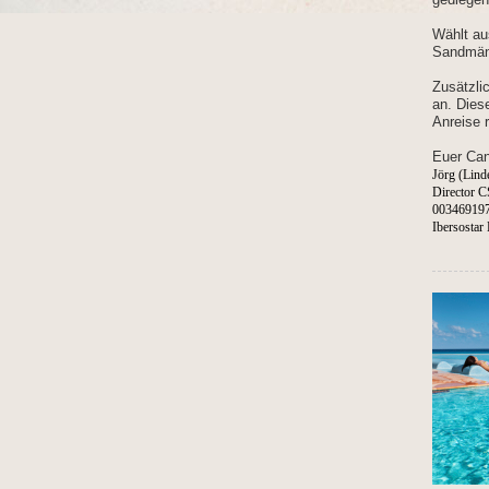
Wählt au
Sandmän
Zusätzli
an. Dies
Anreise 
Euer Ca
Jörg (Lin
Director C
003469197
Ibersostar