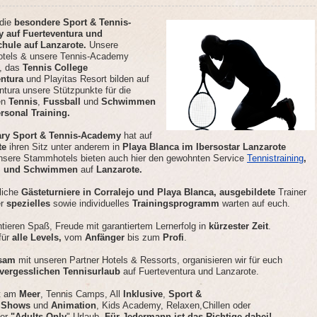
 die
besondere Sport & Tennis-
 auf Fuerteventura und
hule auf Lanzarote.
Unsere
otels & unsere Tennis-Academy
o, das
Tennis College
entura
und Playitas Resort bilden auf
ntura unsere Stützpunkte für die
en
Tennis
,
Fussball
und
Schwimmen
rsonal Training.
ry Sport & Tennis-Academy
hat auf
te
ihren Sitz unter anderem in
Playa Blanca im Ibersostar Lanzarote
sere Stammhotels bieten auch hier den gewohnten Service
Tennistraining
,
l und Schwimmen
auf
Lanzarote.
liche
Gästeturniere in Corralejo und Playa Blanca,
ausgebildete
Trainer
er
spezielles
sowie individuelles
Trainingsprogramm
warten auf euch.
ntieren Spaß, Freude mit garantiertem Lernerfolg in
kürzester Zeit
.
für
alle Levels,
vom
Anfänger
bis zum
Profi
.
sam
mit unseren Partner Hotels & Ressorts, organisieren wir für euch
vergesslichen Tennisurlaub
auf Fuerteventura und Lanzarote.
kt am
Meer
, Tennis Camps, All
Inklusive
,
Sport &
,
Shows
und
Animation
, Kids Academy, Relaxen,Chillen oder
ner
"Adults Only
" Urlaub.
Für Jedermann ist das Richtige dabei!