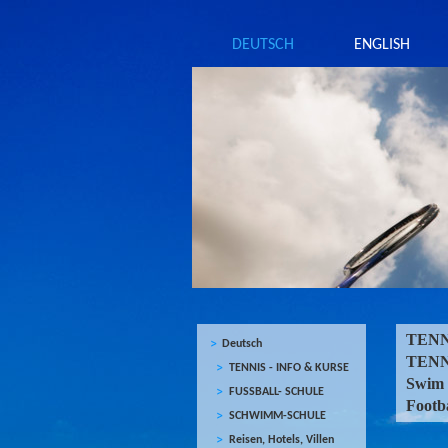
DEUTSCH
ENGLISH
TE
Deutsch
TE
TENNIS - INFO & KURSE
Swi
FUSSBALL- SCHULE
Footba
SCHWIMM-SCHULE
Reisen, Hotels, Villen