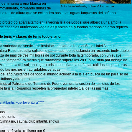
 de finísima arena blanca en
Suite Hotel Atlantis, Lobos & Lanzarote
 movimiento, formando dunas de
metros de altura que se extienden hasta las aguas turquesas del océano.
o protegido abarca también la vecina Isla de Lobos, que alberga una amplia
de especies autóctonas vegetales y animales, y fondos marinos de gran riqueza
.
de tenis y clases de tenis todo el año.
a variedad de servicios e instalaciones que ofrece el Suite Hotel Atlantis
tura Resort, resulta suficiente para hacer de su estancia un recuerdo inolvidable.
oza de más de tres mil horas de sol durante toda la temporada, con un suave
una temperatura media que raramente supera los 28ºC o se sitúa por debajo de
 A la puesta del sol, una ligera brisa del océano atenúa las cálidas temperaturas,
ndo las noches en agradables veladas.
o del año, visitantes de todo el mundo acuden a la isla en busca de un paraíso de
talinas y aire puro.
os al Patronato de Turismo de Fuerteventura la cesión de las fotos de los
de la isla. Rogamos respeten la propiedad intelectual de las mismas.
el Atlantis Fuerteventura****
nas
o de tenis
 Gimnasio, sauna, club infantil, shows
ceo, surf, vela, ciclismo por €