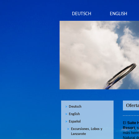
DEUTSCH
ENGLISH
Ofert
Deutsch
English
Español
El
Suite 
Resort
, 
Excursiones, Lobos y
más hermo
Lanzarote
Natural d