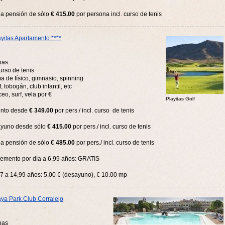
a pensión de sólo
€ 415.00
por persona incl. curso de tenis
ayitas Apartamento ****
nas
curso de tenis
a de físico, gimnasio, spinning
f, tobogán, club infantil, etc
ceo, surf, vela por €
Playitas Golf
nto desde
€ 349.00
por pers./ incl. curso de tenis
yuno desde sólo
€ 415.00
por pers./ incl. curso de tenis
a pensión de sólo
€ 485.00
por pers./ incl. curso de tenis
lemento por día a 6,99 años: GRATIS
7 a 14,99 años: 5,00 € (desayuno), € 10.00 mp
aya Park Club Corralejo
nas