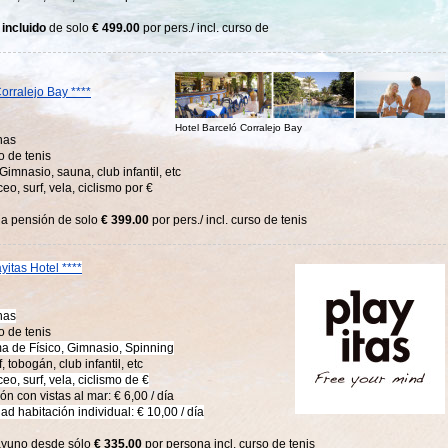
 incluido
de solo
€ 499.00
por pers./ incl. curso de
orralejo Bay ****
Hotel Barceló Corralejo Bay
nas
o de tenis
Gimnasio, sauna, club infantil, etc
ceo, surf, vela, ciclismo por €
a pensión de solo
€ 399.00
por pers./ incl. curso de tenis
yitas Hotel ****
nas
o de tenis
a de Físico, Gimnasio, Spinning
f, tobogán, club infantil, etc
ceo, surf, vela, ciclismo de €
ón con vistas al mar: € 6,00 / día
ad habitación individual: € 10,00 / día
yuno desde sólo
€ 335.00
por persona incl. curso de tenis