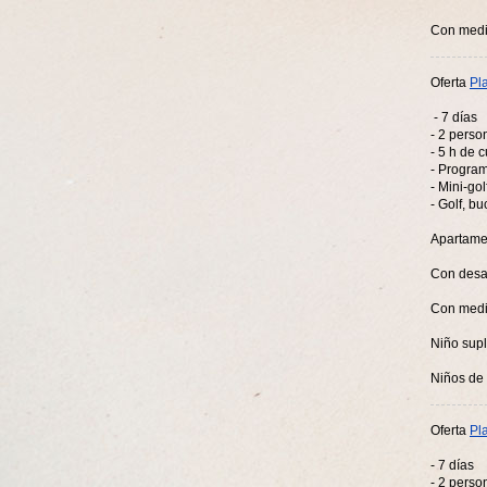
Con medi
Oferta
Pl
- 7 días
- 2 perso
- 5 h de 
- Program
- Mini-gol
- Golf, bu
Apartame
Con desa
Con medi
Niño sup
Niños de 
Oferta
Pl
- 7 días
- 2 perso