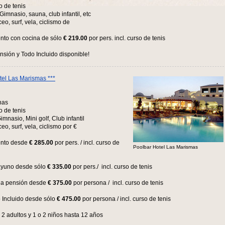
o de tenis
Gimnasio, sauna, club infantil, etc
ceo, surf, vela, ciclismo de
nto con cocina de sólo
€ 219.00
por pers. incl. curso de tenis
sión y Todo Incluido disponible!
tel Las Marismas ***
nas
o de tenis
Gimnasio, Mini golf, Club infantil
ceo, surf, vela, ciclismo por €
nto desde
€ 285.00
por pers. / incl. curso de
Poolbar Hotel Las Marismas
yuno desde sólo
€ 335.00
por pers./ incl. curso de tenis
a pensión desde
€ 375.00
por persona / incl. curso de tenis
 Incluido desde sólo
€ 475.00
por persona / incl. curso de tenis
2 adultos y 1 o 2 niños hasta 12 años