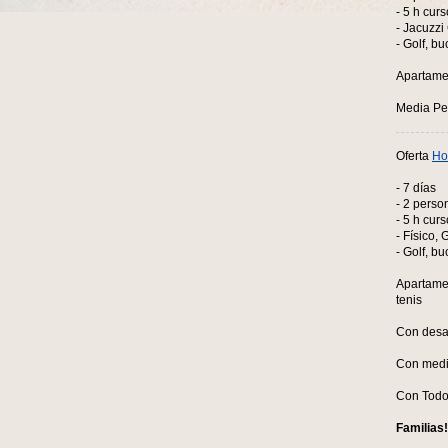
- 5 h curs
- Jacuzzi 
- Golf, bu
Apartame
Media Pen
Oferta
Ho
- 7 días
- 2 perso
- 5 h curs
- Físico, 
- Golf, bu
Apartame
tenis
Con desa
Con medi
Con Todo
Familias!