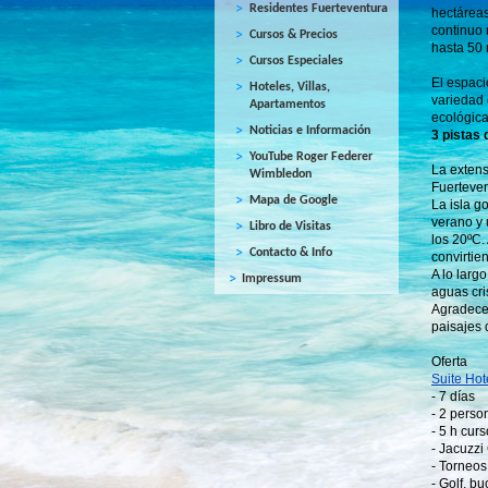
Residentes Fuerteventura
hectáreas
continuo
Cursos & Precios
hasta 50 
Cursos Especiales
El espaci
Hoteles, Villas,
variedad 
Apartamentos
ecológica
Noticias e Información
3 pistas 
YouTube Roger Federer
La extens
Wimbledon
Fuerteven
Mapa de Google
La isla g
verano y 
Libro de Visitas
los 20ºC.
Contacto & Info
convirtie
A lo larg
Impressum
aguas cris
Agradecem
paisajes 
Oferta
Suite Hot
- 7 días
- 2 perso
- 5 h curs
- Jacuzzi
- Torneos
- Golf, bu