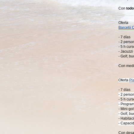
Con
todo
Oferta
Barceló C
- 7 días
- 2 perso
- 5 h curs
- Jacuzzi 
- Golf, bu
Con medi
Oferta
Pla
- 7 días
- 2 perso
- 5 h curs
- Program
- Mini-gol
- Golf, bu
- Habitaci
- Capacid
Con desa