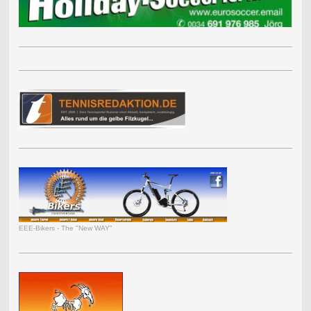
EEE-Bikers - The "New WAY"