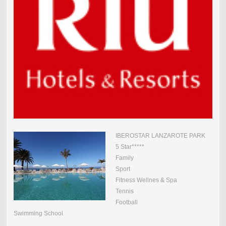
IBEROSTAR LANZAROTE PARK
5 Star*****
Family
Sport
Fitness Wellnes & Spa
Tennis
Football
Swimming School