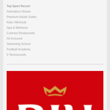
Top Sport Resort
Animation/ Shows
Premium Adults Suites
Kids-/ Miniclub
Spa & Wellness
Culinary Restaurants
All Inclusive
Swimming School
Football Academy
3 Tenniscourts