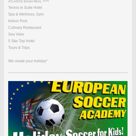
ATLANTIS BAHIA REAL *****
Tennis in Suite Hotel
Spa & Wellness, Gym
Indoor Pool
Culinary Restaurant
Sea View
5 Star Top Hotel
Tours & Trips
We create your holiday*