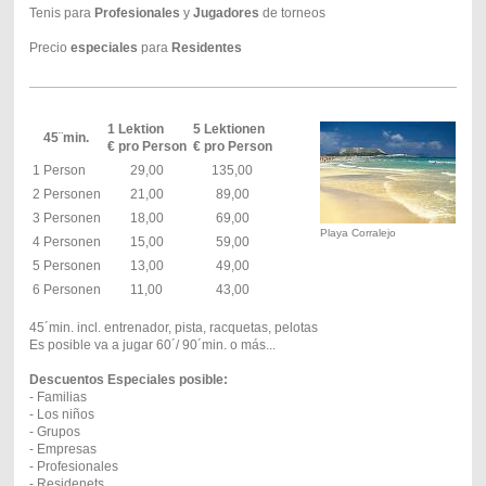
Tenis para
Profesionales
y
Jugadores
de torneos
Precio
especiales
para
Residentes
1 Lektion
5 Lektionen
45¨min.
€ pro Person
€ pro Person
1 Person
29,00
135,00
2 Personen
21,00
89,00
3 Personen
18,00
69,00
Playa Corralejo
4 Personen
15,00
59,00
5 Personen
13,00
49,00
6 Personen
11,00
43,00
45´min. incl. entrenador, pista, racquetas, pelotas
Es posible va a jugar 60´/ 90´min. o más...
Descuentos Especiales posible:
- Familias
- Los niños
- Grupos
- Empresas
- Profesionales
- Residenets